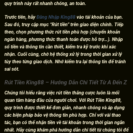
quy trình này rất nhanh chóng, an toàn.
Trước tiên, hãy
Đăng Nhập King88
vào tài khoản của bạn.
Sau đó, truy cập mục “Rút tiền” trên giao diện chính. Tiếp
theo, chọn phương thức rút tiền phù hợp (chuyển khoản
ngân hàng, phương thức thanh toán được hỗ trợ…). Nhập
số tiền và thông tin cần thiết, kiểm tra kỹ trước khi xác
nhận. Cuối cùng, chờ hệ thống xử lý trong thời gian xử lý
tùy theo từng giao dịch. Nhớ kiểm tra lại thông tin để tránh
sai sót.
Rút Tiền King88 – Hướng Dẫn Chi Tiết Từ A Đến Z
Chúng tôi hiểu rằng việc rút tiền thắng cược luôn là mối
quan tâm hàng đầu của người chơi. Với
Rút Tiền King88
,
quy trình được thiết kế đơn giản, nhanh chóng và áp dụng
các biện pháp bảo vệ thông tin phù hợp. Chỉ với vài thao
tác, bạn có thể nhận tiền về tài khoản trong thời gian ngắn
nhất. Hãy cùng khám phá hướng dẫn chi tiết từ chúng tôi để