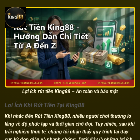
Lợi ích rút tiền King88 – An toàn và bảo mật
Lợi Ích Khi Rút Tiền Tại King88
Khi nhắc đến
Rút Tiền King88
, nhiều người chơi thường lo
lắng về độ phức tạp và thời gian chờ đợi. Tuy nhiên, sau khi
trải nghiệm thực tế, chúng tôi nhận thấy quy trình tại đây
cực kỳ đơn giản và nhanh chóng. Dưới đây là những lợi ích