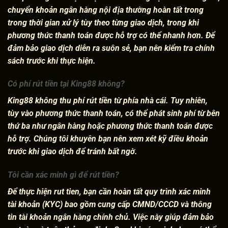
chuyển khoản ngân hàng nội địa thường hoàn tất trong
trong thời gian xử lý tùy theo từng giao dịch, trong khi
phương thức thanh toán được hỗ trợ có thể nhanh hơn. Để
đảm bảo giao dịch diễn ra suôn sẻ, bạn nên kiểm tra chính
sách trước khi thực hiện.
Có phí rút tiền tại King88 không?
King88
không thu phí rút tiền từ phía nhà cái. Tuy nhiên,
tùy vào phương thức thanh toán, có thể phát sinh phí từ bên
thứ ba như ngân hàng hoặc phương thức thanh toán được
hỗ trợ. Chúng tôi khuyên bạn nên xem xét kỹ điều khoản
trước khi giao dịch để tránh bất ngờ.
Tôi cần xác minh gì để rút tiền?
Để thực hiện
rut tien
, bạn cần hoàn tất quy trình xác minh
tài khoản (KYC) bao gồm cung cấp CMND/CCCD và thông
tin tài khoản ngân hàng chính chủ. Việc này giúp đảm bảo