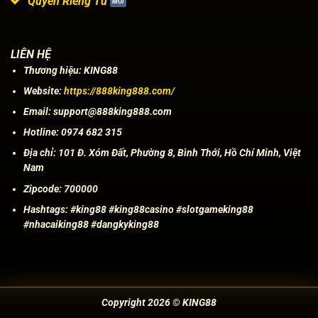
Quyền Riêng Tư
LIÊN HỆ
Thương hiệu: KING88
Website:
https://888king888.com/
Email:
support@888king888.com
Hotline: 0974 682 315
Địa chỉ: 101 Đ. Xóm Đất, Phường 8, Bình Thới, Hồ Chí Minh, Việt
Nam
Zipcode: 700000
Hashtags: #king88 #king88casino #slotgameking88
#nhacaiking88 #dangkyking88
Copyright 2026 ©
KING88