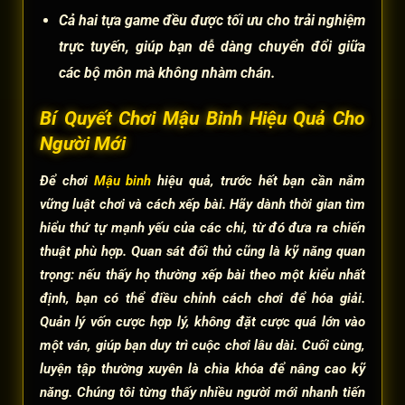
Cả hai tựa game đều được tối ưu cho trải nghiệm
trực tuyến, giúp bạn dễ dàng chuyển đổi giữa
các bộ môn mà không nhàm chán.
Bí Quyết Chơi Mậu Binh Hiệu Quả Cho
Người Mới
Để chơi
Mậu binh
hiệu quả, trước hết bạn cần nắm
vững luật chơi và cách xếp bài. Hãy dành thời gian tìm
hiểu thứ tự mạnh yếu của các chi, từ đó đưa ra chiến
thuật phù hợp. Quan sát đối thủ cũng là kỹ năng quan
trọng: nếu thấy họ thường xếp bài theo một kiểu nhất
định, bạn có thể điều chỉnh cách chơi để hóa giải.
Quản lý vốn cược hợp lý, không đặt cược quá lớn vào
một ván, giúp bạn duy trì cuộc chơi lâu dài. Cuối cùng,
luyện tập thường xuyên là chìa khóa để nâng cao kỹ
năng. Chúng tôi từng thấy nhiều người mới nhanh tiến