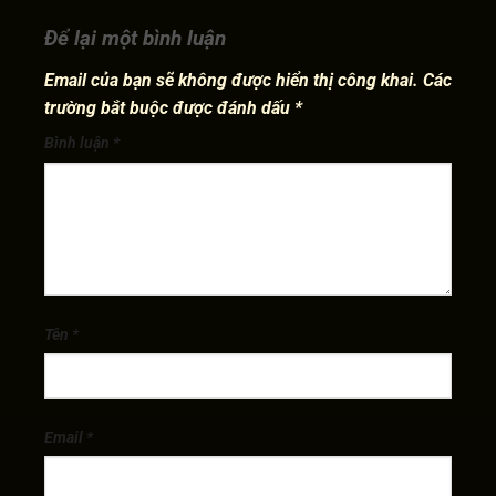
Để lại một bình luận
Email của bạn sẽ không được hiển thị công khai.
Các
trường bắt buộc được đánh dấu
*
Bình luận
*
Tên
*
Email
*