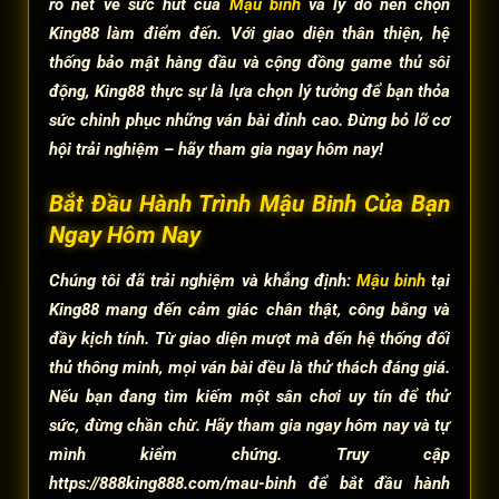
rõ nét về sức hút của
Mậu binh
và lý do nên chọn
King88 làm điểm đến. Với giao diện thân thiện, hệ
thống bảo mật hàng đầu và cộng đồng game thủ sôi
động, King88 thực sự là lựa chọn lý tưởng để bạn thỏa
sức chinh phục những ván bài đỉnh cao. Đừng bỏ lỡ cơ
hội trải nghiệm – hãy tham gia ngay hôm nay!
Bắt Đầu Hành Trình Mậu Binh Của Bạn
Ngay Hôm Nay
Chúng tôi đã trải nghiệm và khẳng định:
Mậu binh
tại
King88 mang đến cảm giác chân thật, công bằng và
đầy kịch tính. Từ giao diện mượt mà đến hệ thống đối
thủ thông minh, mọi ván bài đều là thử thách đáng giá.
Nếu bạn đang tìm kiếm một sân chơi uy tín để thử
sức, đừng chần chừ. Hãy tham gia ngay hôm nay và tự
mình kiểm chứng. Truy cập
https://888king888.com/mau-binh để bắt đầu hành