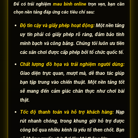
Để có trải nghiệm
mau binh online
trọn vẹn, bạn cần
chọn nền tảng đáp ứng các tiêu chí sau:
Độ tin cậy và giấy phép hoạt động:
Một nền tảng
uy tín phải có giấy phép rõ ràng, đảm bảo tính
minh bạch và công bằng. Chúng tôi luôn ưu tiên
các sân chơi được cấp phép bởi tổ chức quốc tế.
Chất lượng đồ họa và trải nghiệm người dùng:
Giao diện trực quan, mượt mà, dễ thao tác giúp
bạn tập trung vào chiến thuật. Một nền tảng tốt
sẽ mang đến cảm giác chân thực như chơi bài
thật.
Tốc độ thanh toán và hỗ trợ khách hàng:
Nạp
rút nhanh chóng, trong khung giờ hỗ trợ được
công bố qua nhiều kênh là yếu tố then chốt. Bạn