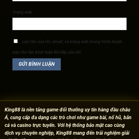
Trang web
Lưu tên của tôi, email, và trang web trong trình duyệt
này cho lần bình luận kế tiếp của tôi.
King88 là nền tảng game đổi thưởng uy tín hàng đầu châu
Á, cung cấp đa dạng các trò chơi như game bài, nổ hũ, bắn
cá và casino trực tuyến. Với hệ thống bảo mật cao cùng
dịch vụ chuyên nghiệp, King88 mang đến trải nghiệm giải