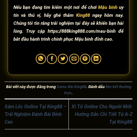
Nếu bạn đang tìm kiếm một nơi để chơi
Mậu binh
uy
tín và thú vị, hãy ghé thăm
King88
ngay hôm nay.
Chúng tôi tin rằng trải nghiệm tại đây sẽ khiến bạn hài
lòng. Truy cập https://888king888.com/mau-binh để
bắt đầu hành trình chinh phục Mậu binh đỉnh cao.
Bài viết này được đăng trong
Game Bài King88
. Đánh dấu
liên kết thường
trực
.
Sâm Lốc Online Tại King88 –
Xì Tố Online Cho Người Mới:
Trải Nghiệm Đánh Bài Đỉnh
Hướng Dẫn Chi Tiết Từ A-Z
Cao
Tại King88