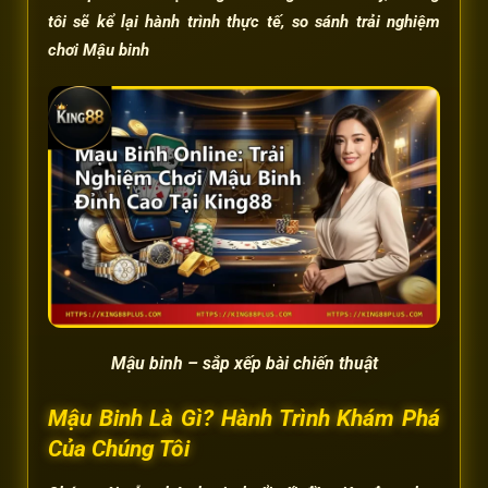
tôi sẽ kể lại hành trình thực tế, so sánh trải nghiệm
chơi Mậu binh
Mậu binh – sắp xếp bài chiến thuật
Mậu Binh Là Gì? Hành Trình Khám Phá
Của Chúng Tôi