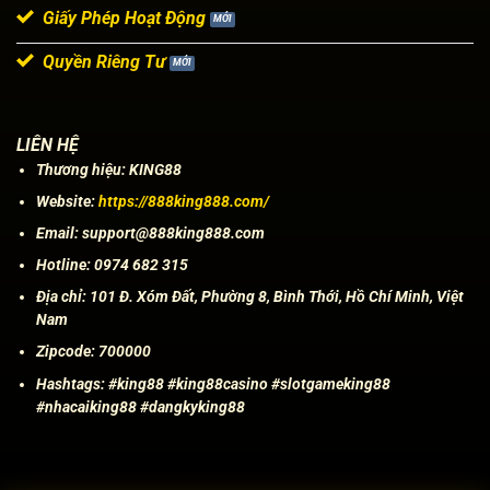
Giấy Phép Hoạt Động
Quyền Riêng Tư
LIÊN HỆ
Thương hiệu: KING88
Website:
https://888king888.com/
Email:
support@888king888.com
Hotline: 0974 682 315
Địa chỉ: 101 Đ. Xóm Đất, Phường 8, Bình Thới, Hồ Chí Minh, Việt
Nam
Zipcode: 700000
Hashtags: #king88 #king88casino #slotgameking88
#nhacaiking88 #dangkyking88