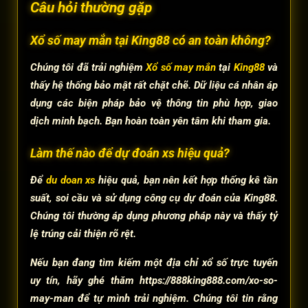
Câu hỏi thường gặp
Xổ số may mắn tại King88 có an toàn không?
Chúng tôi đã trải nghiệm
Xổ số may mắn
tại
King88
và
thấy hệ thống bảo mật rất chặt chẽ. Dữ liệu cá nhân áp
dụng các biện pháp bảo vệ thông tin phù hợp, giao
dịch minh bạch. Bạn hoàn toàn yên tâm khi tham gia.
Làm thế nào để dự đoán xs hiệu quả?
Để
du doan xs
hiệu quả, bạn nên kết hợp thống kê tần
suất, soi cầu và sử dụng công cụ dự đoán của King88.
Chúng tôi thường áp dụng phương pháp này và thấy tỷ
lệ trúng cải thiện rõ rệt.
Nếu bạn đang tìm kiếm một địa chỉ xổ số trực tuyến
uy tín, hãy ghé thăm https://888king888.com/xo-so-
may-man để tự mình trải nghiệm. Chúng tôi tin rằng