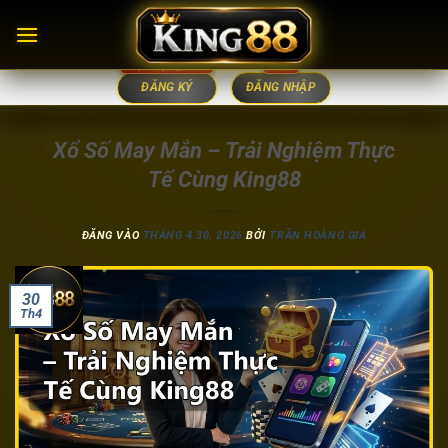
Bỏ
qua
nội
dung
ĐĂNG KÝ
ĐĂNG NHẬP
Xổ Số May Mắn – Trải Nghiệm Thực
Tế Cùng King88
ĐĂNG VÀO
THÁNG 4 30, 2026
BỞI
TRẦN HOÀNG GIA
30
Th4