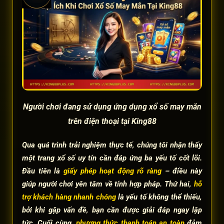
Người chơi đang sử dụng ứng dụng xổ số may mắn
trên điện thoại tại King88
Qua quá trình trải nghiệm thực tế, chúng tôi nhận thấy
một trang xổ số uy tín cần đáp ứng ba yếu tố cốt lõi.
Đầu tiên là
giấy phép hoạt động rõ ràng
– điều này
giúp người chơi yên tâm về tính hợp pháp. Thứ hai,
hỗ
trợ khách hàng nhanh chóng
là yếu tố không thể thiếu,
bởi khi gặp vấn đề, bạn cần được giải đáp ngay lập
tức. Cuối cùng,
phương thức thanh toán an toàn
đảm