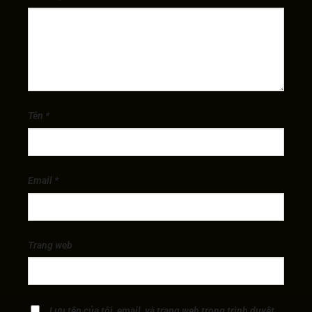
Tên
*
Email
*
Trang web
Lưu tên của tôi, email, và trang web trong trình duyệt