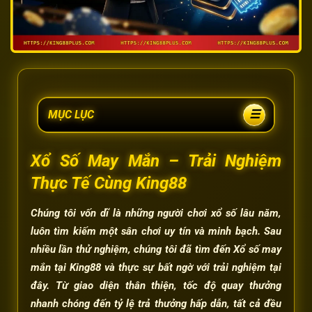
MỤC LỤC
Xổ Số May Mắn – Trải Nghiệm
Thực Tế Cùng King88
Chúng tôi vốn dĩ là những người chơi xổ số lâu năm,
luôn tìm kiếm một sân chơi uy tín và minh bạch. Sau
nhiều lần thử nghiệm, chúng tôi đã tìm đến Xổ số may
mắn tại King88 và thực sự bất ngờ với trải nghiệm tại
đây. Từ giao diện thân thiện, tốc độ quay thưởng
nhanh chóng đến tỷ lệ trả thưởng hấp dẫn, tất cả đều