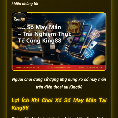
khiến chúng tôi
Người chơi đang sử dụng ứng dụng xổ số may mắn
trên điện thoại tại King88
Lợi Ích Khi Chơi Xổ Số May Mắn Tại
King88